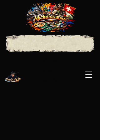
Mes
réali
satio
ns