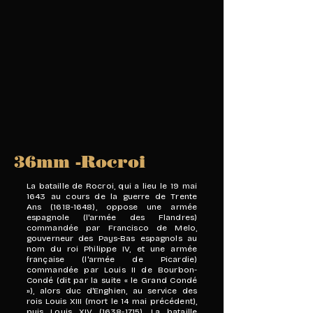
36mm -Rocroi
La bataille de Rocroi, qui a lieu le 19 mai
1643 au cours de la
guerre de Trente
Ans
(1618-1648)
, oppose une
armée
espagnole
(l'armée des Flandres)
commandée par
Francisco de Melo
,
gouverneur des
Pays-Bas espagnols
au
nom du roi
Philippe IV
, et une armée
française (l'armée de Picardie)
commandée par
Louis II de Bourbon-
Condé
(dit par la suite « le Grand Condé
»), alors
duc d'Enghien
, au service des
rois
Louis XIII
(mort le 14 mai précédent),
puis
Louis XIV
(1638-1715)
. La bataille