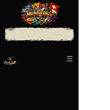
Mes
réali
satio
ns