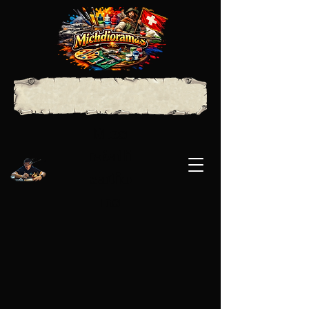
Mes
réali
satio
ns